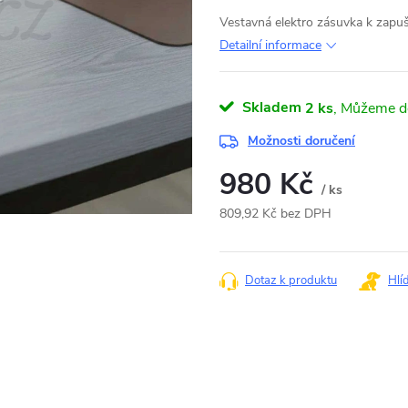
Vestavná elektro zásuvka k zap
Detailní informace
Skladem
2 ks
Možnosti doručení
980 Kč
/ ks
809,92 Kč bez DPH
Měrná
cena:
Dotaz k produktu
Hlí