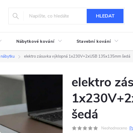
HLEDAT
Nábytkové kování
Stavební kování
 nábytku
elektro zásuvka výklopná 1x230V+2xUSB 135x135mm šedá
elektro zá
1x230V+2
šedá
Neohodnoceno
P