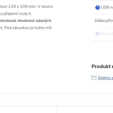
otvor 129 x 109 mm. V otvoru
USB na
?
a připevní vruty k
ntrolovat vhodnost udaných
Délka pří
ní. Pod zásuvkou je nutno mít
Rozměr
?
Produkt n
Elektro