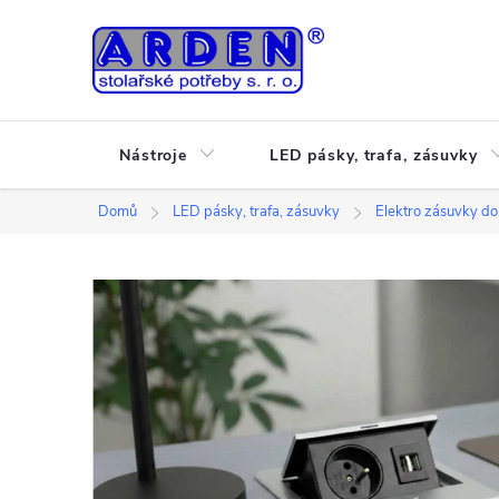
Přejít
na
obsah
Nástroje
LED pásky, trafa, zásuvky
Domů
LED pásky, trafa, zásuvky
Elektro zásuvky do