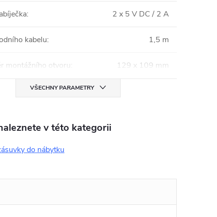
bíječka
:
2 x 5 V DC / 2 A
vodního kabelu
:
1,5 m
 montážního otvoru
:
129 x 109 mm
VŠECHNY PARAMETRY
aleznete v této kategorii
 zásuvky do nábytku