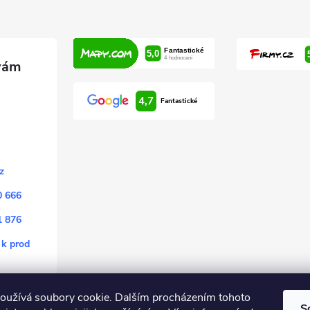
4,7
Fantastické
z
0 666
1 876
 k prod
oužívá soubory cookie. Dalším procházením tohoto
S