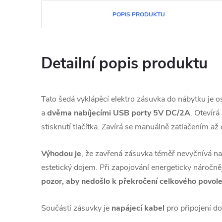
POPIS PRODUKTU
Detailní popis produktu
Tato šedá vyklápěcí elektro zásuvka do nábytku je 
a
dvěma nabíjecími USB porty 5V DC/2A
. Otevír
stisknutí tlačítka. Zavírá se manuálně zatlačením až
Výhodou je
, že zavřená zásuvka téměř nevyčnívá n
estetický dojem. Při zapojování energeticky náročně
pozor, aby nedošlo k překročení celkového povo
Součástí zásuvky je
napájecí kabel
pro připojení do