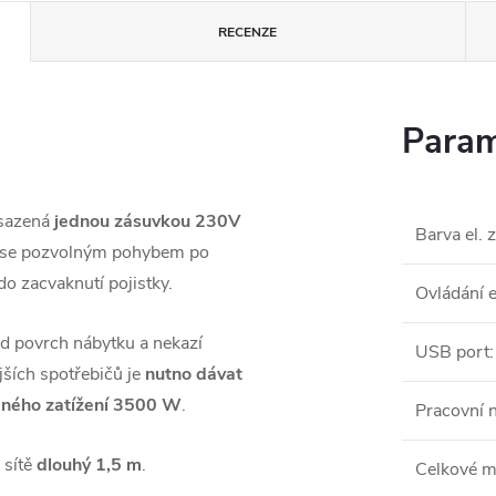
RECENZE
Param
osazená
jednou zásuvkou 230V
Barva el. 
á se pozvolným pohybem po
 do zacvaknutí pojistky.
Ovládání 
ad povrch nábytku a nekazí
USB port
:
jších spotřebičů je
nutno dávat
leného zatížení 3500 W
.
Pracovní n
 sítě
dlouhý 1,5 m
.
Celkové m