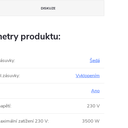
DISKUZE
etry produktu:
zásuvky
:
Šedá
el.zásuvky
:
Vyklopením
Ano
apětí
:
230 V
aximální zatížení 230 V
:
3500 W