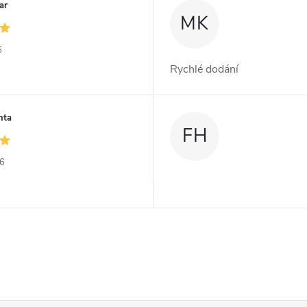
ar
MK
6
Rychlé dodání
nta
FH
26