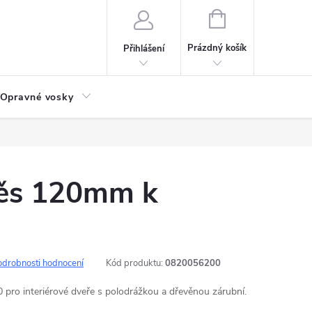
NÁKUPNÍ
KOŠÍK
Prázdný košík
Přihlášení
Opravné vosky
věs 120mm k
odrobnosti hodnocení
Kód produktu:
0820056200
 pro interiérové dveře s polodrážkou a dřevěnou zárubní.