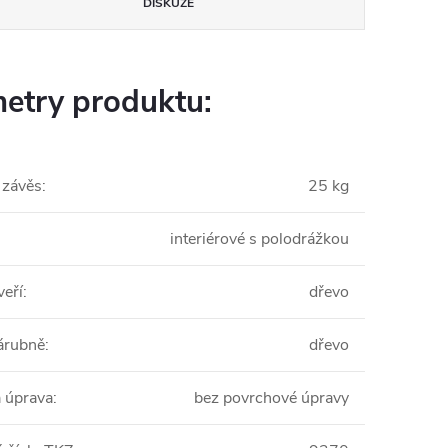
DISKUZE
etry produktu:
 závěs
:
25 kg
interiérové s polodrážkou
veří
:
dřevo
zárubně
:
dřevo
 úprava
:
bez povrchové úpravy