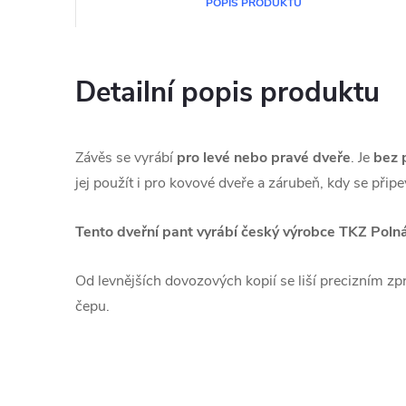
POPIS PRODUKTU
Detailní popis produktu
Závěs se vyrábí
pro levé nebo pravé dveře
. Je
bez 
jej použít i pro kovové dveře a zárubeň, kdy se přip
Tento dveřní pant vyrábí český výrobce TKZ Poln
Od levnějších dovozových kopií se liší precizním zp
čepu.