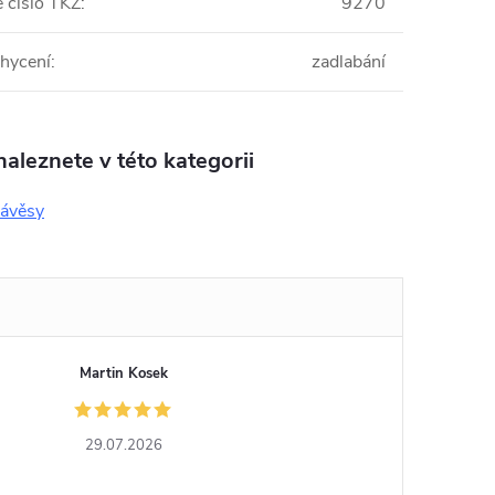
 číslo TKZ
:
9270
hycení
:
zadlabání
aleznete v této kategorii
závěsy
Martin Kosek
29.07.2026