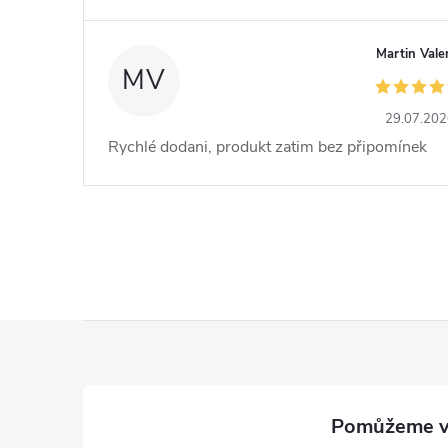
Martin Vale
MV
29.07.20
Rychlé dodani, produkt zatim bez připomínek
Z
á
p