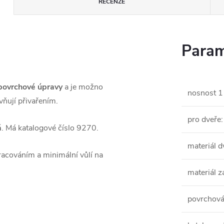
RECENZE
Param
povrchové úpravy
a je možno
nosnost 1
evňují přivařením.
pro dveře
:
á
. Má katalogové číslo 9270.
materiál d
racováním a minimální vůlí na
materiál 
povrchová