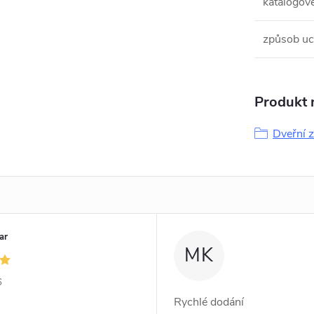
katalogové
způsob uc
Produkt n
Dveřní 
ar
MK
6
Rychlé dodání