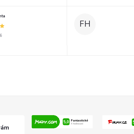
nta
FH
26