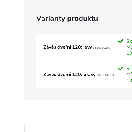
S
Závěs dveřní 120: levý
Mů
0820056200
10
S
Závěs dveřní 120: pravý
Mů
0820056300
10