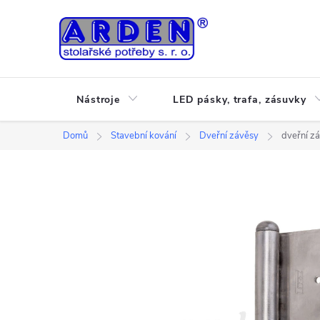
Přejít
na
obsah
Nástroje
LED pásky, trafa, zásuvky
Domů
Stavební kování
Dveřní závěsy
dveřní z