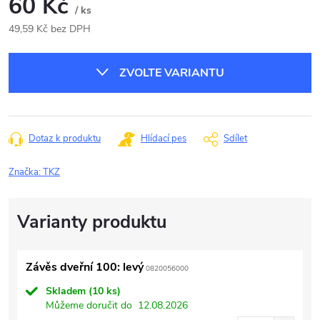
60 Kč
/ ks
49,59 Kč bez DPH
Měrná
cena:
ZVOLTE VARIANTU
Dotaz k produktu
Hlídací pes
Sdílet
Značka:
TKZ
Závěs dveřní 100: levý
0820056000
Skladem
(10 ks)
Můžeme doručit do
12.08.2026