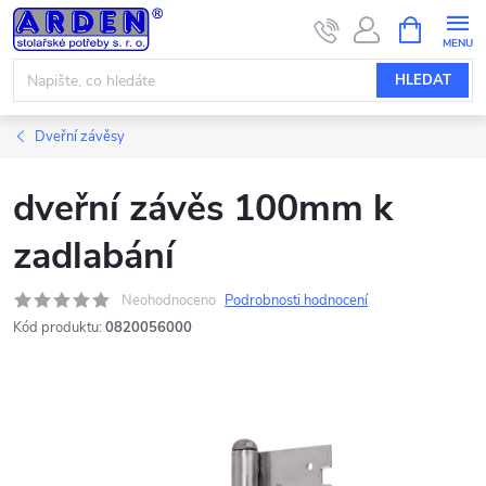
Přejít
NÁKUPNÍ
KOŠÍK
na
obsah
HLEDAT
Dveřní závěsy
dveřní závěs 100mm k
zadlabání
Neohodnoceno
Podrobnosti hodnocení
Kód produktu:
0820056000