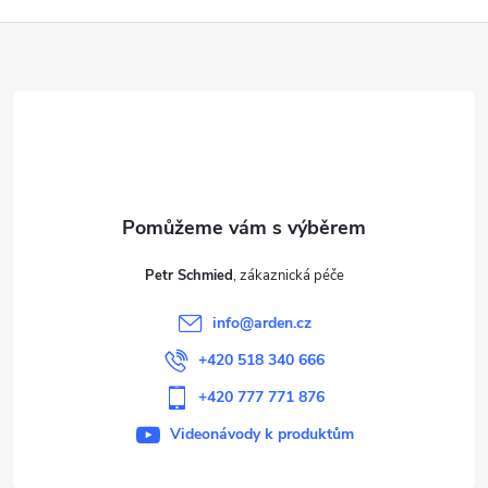
Z
á
p
a
t
Petr Schmied
í
info
@
arden.cz
+420 518 340 666
+420 777 771 876
Videonávody k produktům