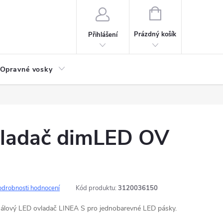
NÁKUPNÍ
KOŠÍK
Prázdný košík
Přihlášení
Opravné vosky
vladač dimLED OV
odrobnosti hodnocení
Kód produktu:
3120036150
nálový LED ovladač LINEA S pro jednobarevné LED pásky.