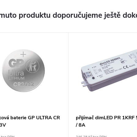
muto produktu doporučujeme ještě dok
íková baterie GP ULTRA CR
přijímač dimLED PR 1KRF
3V
/ 8A