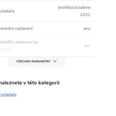
knoflíková baterie
ovladače
:
2032
ledního nastavení
:
ano
ledního nastavení po
ano
apájení
:
VŠECHNY PARAMETRY
aleznete v této kategorii
 ovladače