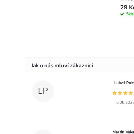
23,97 Kč
29 K
Skl
Luboš Pult
LP
6.08.202
Martin Vale