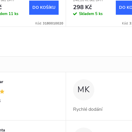
 bez DPH
246,28 Kč bez DPH
č
298 Kč
DO KOŠÍKU
DO KO
adem
11 ks
Skladem
5 ks
Kód:
3180010020
Kód:
3
ar
MK
6
Rychlé dodání
nta