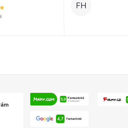
FH
26
4,7
Fantastické