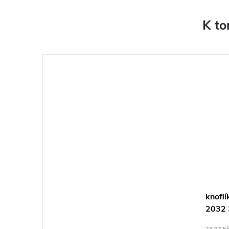
K to
knofl
2032 