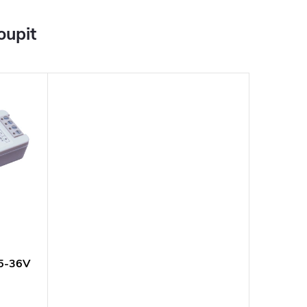
oupit
 5-36V