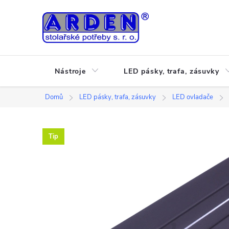
Přejít
na
obsah
Nástroje
LED pásky, trafa, zásuvky
Domů
LED pásky, trafa, zásuvky
LED ovladače
Tip