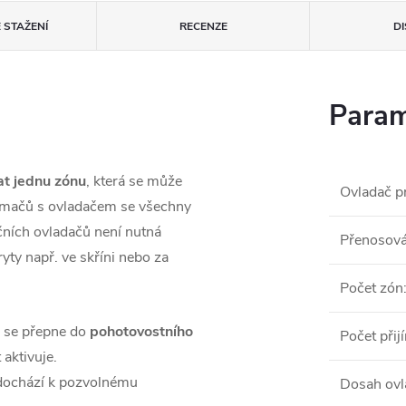
 STAŽENÍ
RECENZE
D
Param
at jednu zónu
, která se může
Ovladač p
ijímačů s ovladačem se všechny
čních ovladačů není nutná
Přenosová
yty např. ve skříni nebo za
Počet zón
ě se přepne do
pohotovostního
Počet při
 aktivuje.
í dochází k pozvolnému
Dosah ovl