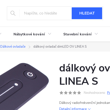
HLEDAT
Nábytkové kování
Stavební kování
Dálkové ovladače
dálkový ovladač dimLED OV LINEA S
dálkový o
LINEA S
Neohodnoceno
P
Dálkový radiofrekvenční jednoka
Detailní informace