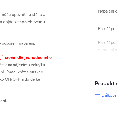
Napájení 
e může upevnit na stěnu a
m dojde ke
spolehlivému
Paměť pos
Paměť pos
o odpojení napájení.
odpojení n
přijímačem dle jednoduchého
ače k
napájecímu zdroji
a
 přijímači krátce stiskne
čítko ON/OFF a dojde ke
Produkt n
Dálkové
ení.