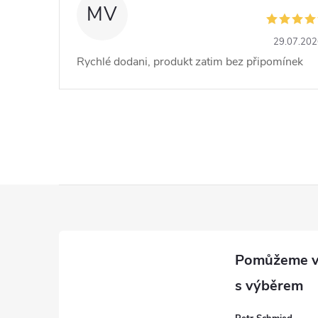
MV
29.07.20
Rychlé dodani, produkt zatim bez připomínek
Z
á
p
a