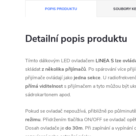
POPIS PRODUKTU
SOUBORY KE
Detailní popis produktu
Tímto dálkovým LED ovladačem
LINEA S
lze ovlád
skládat
z několika přijímačů
. Po spárování více př
přijímače ovládají jako
jedna sekce
. U radiofrekven
přímá viditelnost
s přijímačem a tyto můžou být ukr
sádrokartonem apod.
Pokud se ovladač nepoužívá, přibližně po půlminut
režimu
. Přidržením tlačítka ON/OFF se ovladač opět
Dosah ovladače je
do
30m
. Při zapínání a vypínán