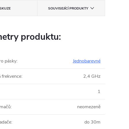
ISKUZE
SOUVISEJÍCÍ PRODUKTY
etry produktu:
ro pásky
:
Jednobarevné
 frekvence
:
2,4 GHz
:
1
jímačů
:
neomezeně
adače
:
do 30m