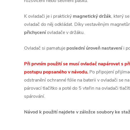
rozsvícení nebo setmění pásku.
K ovladači je i praktický
magnetický držák
, který s
ovladač do něj odkládat. Díky vestavěným magnetů
přichycení
ovladače v držáku.
Ovladač si pamatuje
poslední úroveň nastavení
i p
Při prvním použití se musí ovladač napárovat s 
postupu popsaného v návodu.
Po připojení přijím
odstranění ochranné fólie na baterii v ovladači se na
párovací tlačítko a poté do 5 vteřin na ovladači tla
spárování.
Návod k použití najdete v záložce soubory ke staž