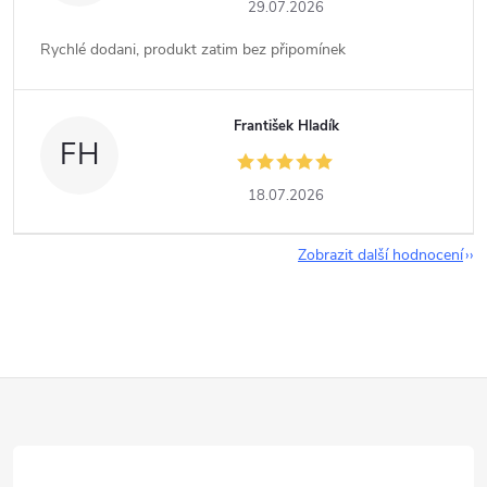
29.07.2026
Rychlé dodani, produkt zatim bez připomínek
František Hladík
FH
18.07.2026
Zobrazit další hodnocení
Z
á