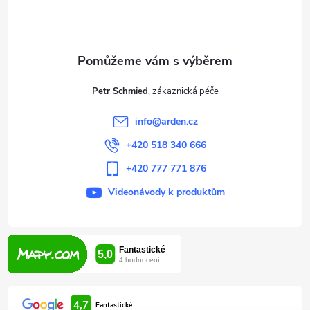
p
a
t
Petr Schmied
í
info
@
arden.cz
+420 518 340 666
+420 777 771 876
Videonávody k produktům
4,7
Fantastické