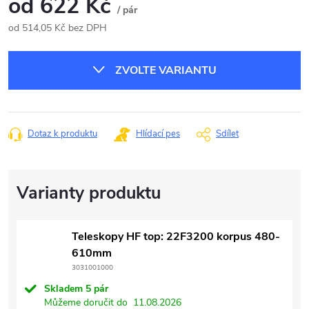
od
622 Kč
/ pár
od
514,05 Kč
bez DPH
Měrná
cena:
ZVOLTE VARIANTU
Dotaz k produktu
Hlídací pes
Sdílet
Teleskopy HF top: 22F3200 korpus 480-
610mm
3031001000
Skladem
5 pár
Můžeme doručit do
11.08.2026