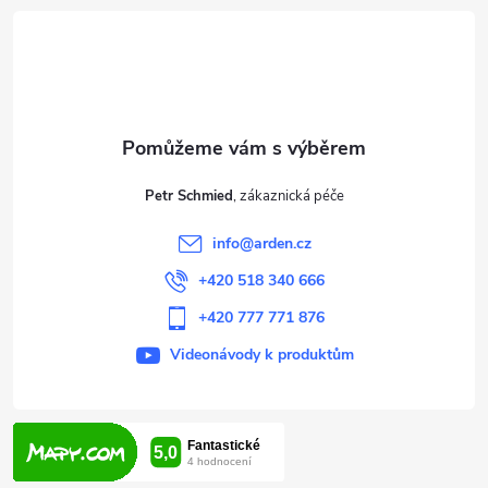
á
p
a
t
Petr Schmied
í
info
@
arden.cz
+420 518 340 666
+420 777 771 876
Videonávody k produktům