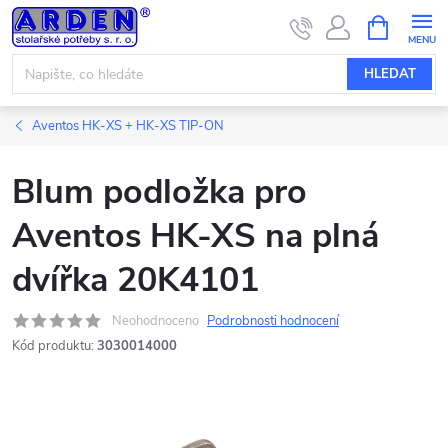
Přejít
NÁKUPNÍ
KOŠÍK
na
obsah
HLEDAT
Aventos HK-XS + HK-XS TIP-ON
Blum podložka pro
Aventos HK-XS na plná
dvířka 20K4101
Neohodnoceno
Podrobnosti hodnocení
Kód produktu:
3030014000