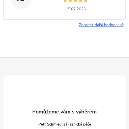
15.07.2026
Zobrazit další hodnocení
Z
á
p
a
t
Petr Schmied