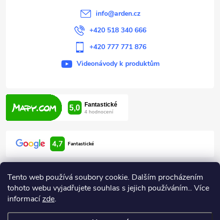
í
info
@
arden.cz
+420 518 340 666
+420 777 771 876
Videonávody k produktům
4,7
Fantastické
Tento web používá soubory cookie. Dalším procházením
tohoto webu vyjadřujete souhlas s jejich používáním.. Více
informací
zde
.
Informace pro vás