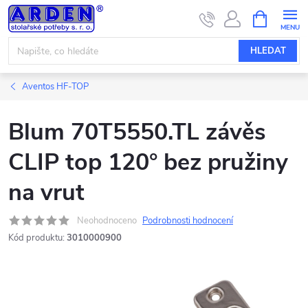
Přejít
NÁKUPNÍ
KOŠÍK
na
obsah
HLEDAT
Aventos HF-TOP
Blum 70T5550.TL závěs
CLIP top 120° bez pružiny
na vrut
Neohodnoceno
Podrobnosti hodnocení
Kód produktu:
3010000900