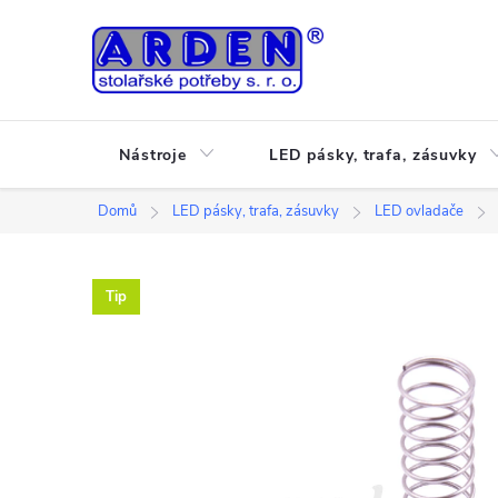
Přejít
na
obsah
Nástroje
LED pásky, trafa, zásuvky
Domů
LED pásky, trafa, zásuvky
LED ovladače
Tip