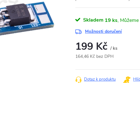
Skladem
19 ks
Možnosti doručení
199 Kč
/ ks
164,46 Kč bez DPH
Měrná
cena:
Dotaz k produktu
Hlí