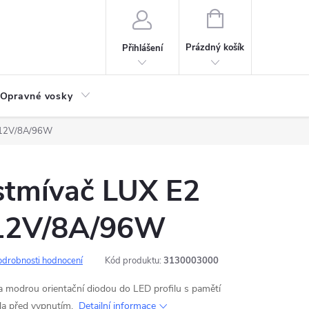
NÁKUPNÍ
KOŠÍK
Prázdný košík
Přihlášení
Opravné vosky
ý 12V/8A/96W
 stmívač LUX E2
 12V/8A/96W
odrobnosti hodnocení
Kód produktu:
3130003000
a modrou orientační diodou do LED profilu s pamětí
tla před vypnutím.
Detailní informace