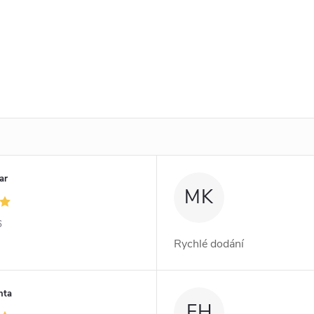
ar
MK
6
Rychlé dodání
nta
FH