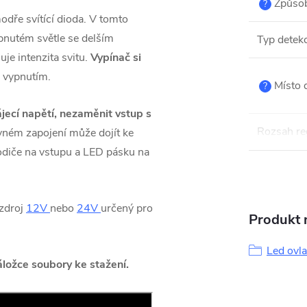
Způsob
?
odře svítící dioda. V tomto
apnutém světle se delším
Typ detek
je intenzita svitu.
Vypínač si
d vypnutím.
Místo 
?
jecí napětí, nezaměnit vstup s
Rozsah re
ávném zapojení může dojít ke
odiče na vstupu a LED pásku na
 zdroj
12V
nebo
24V
určený pro
Produkt n
Led ovla
ložce soubory ke stažení.