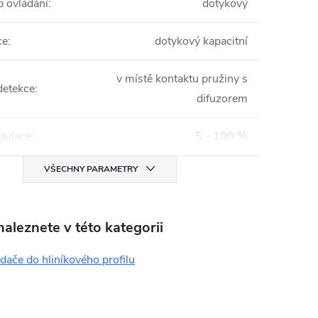
 ovládání
:
dotykový
ce
:
dotykový kapacitní
v místě kontaktu pružiny s
detekce
:
difuzorem
gulace
:
5 - 100 %
VŠECHNY PARAMETRY
aleznete v této kategorii
dače do hliníkového profilu