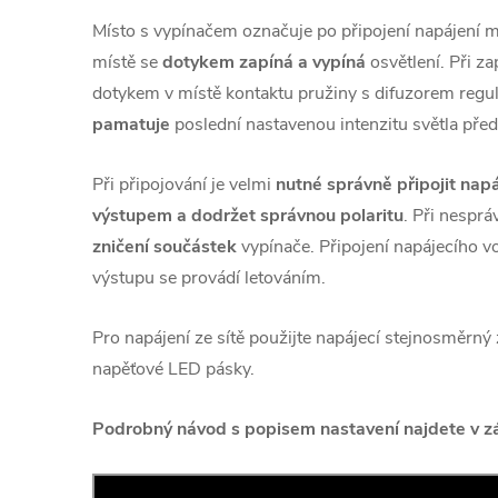
Místo s vypínačem označuje po připojení napájení m
místě se
dotykem zapíná a vypíná
osvětlení. Při z
dotykem v místě kontaktu pružiny s difuzorem regulu
pamatuje
poslední nastavenou intenzitu světla pře
Při připojování je velmi
nutné správně připojit napá
výstupem a dodržet správnou polaritu
. Při nespr
zničení součástek
vypínače. Připojení napájecího v
výstupu se provádí letováním.
Pro napájení ze sítě použijte napájecí stejnosměrný
napěťové LED pásky.
Podrobný návod s popisem nastavení najdete v zá