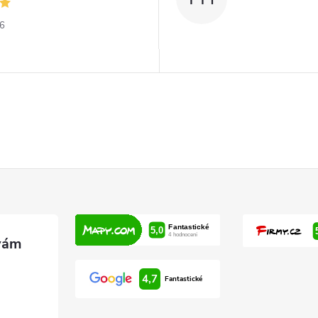
26
4,7
Fantastické