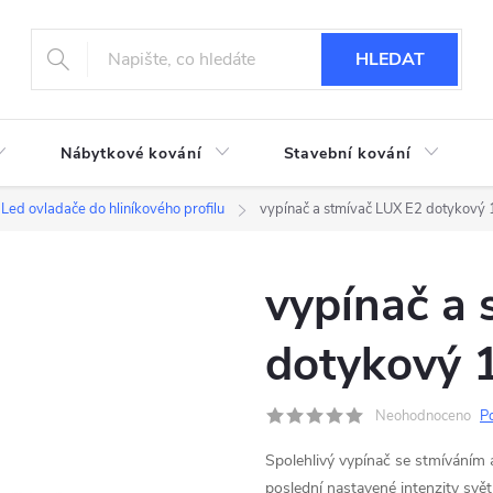
HLEDAT
Nábytkové kování
Stavební kování
Led ovladače do hliníkového profilu
vypínač a stmívač LUX E2 dotykov
vypínač a
dotykový
Neohodnoceno
P
Spolehlivý vypínač se stmíváním 
poslední nastavené intenzity svě