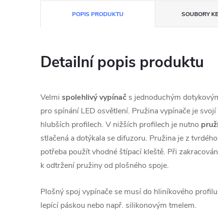
POPIS PRODUKTU
SOUBORY KE
Detailní popis produktu
Velmi
spolehlivý vypínač
s jednoduchým dotykovým
pro spínání LED osvětlení. Pružina vypínače je svojí
hlubších profilech. V nižších profilech je nutno
pruž
stlačená a dotýkala se difuzoru. Pružina je z tvrdého
potřeba použít vhodné štípací kleště. Při zakracová
k odtržení pružiny od plošného spoje.
Plošný spoj vypínače se musí do hliníkového profilu
lepící páskou nebo např. silikonovým tmelem.