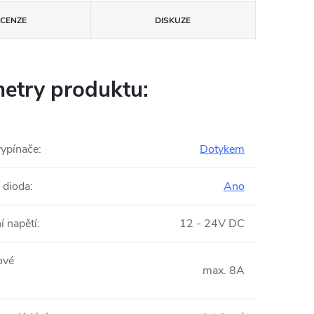
ECENZE
DISKUZE
etry produktu:
vypínače
:
Dotykem
 dioda
:
Ano
í napětí
:
12 - 24V DC
ové
max. 8A