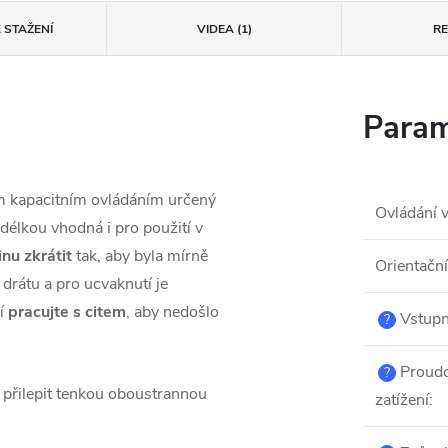
 STAŽENÍ
VIDEA (1)
R
Param
 kapacitním ovládáním určený
Ovládání 
 délkou vhodná i pro použití v
inu zkrátit
tak, aby byla mírně
Orientační
 drátu a pro ucvaknutí je
ní
pracujte s citem
, aby nedošlo
Vstupn
?
Proud
?
 přilepit tenkou oboustrannou
zatížení
: