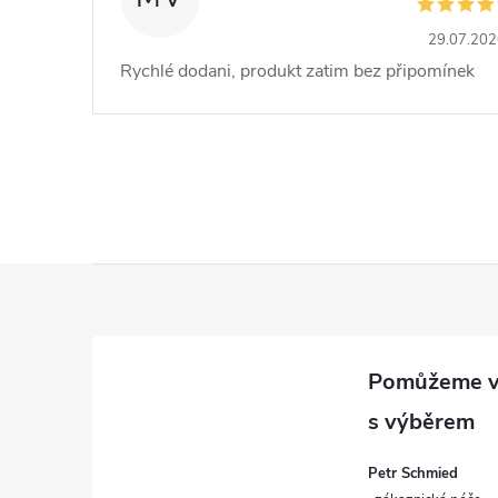
29.07.20
Rychlé dodani, produkt zatim bez připomínek
Z
á
p
a
Petr Schmied