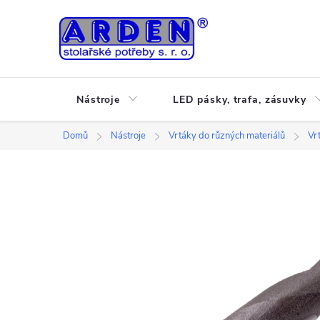
Přejít
na
obsah
Nástroje
LED pásky, trafa, zásuvky
Domů
Nástroje
Vrtáky do různých materiálů
Vr