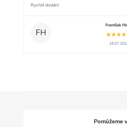
Rychlé dodání
František Hl
FH
18.07.20
Z
á
p