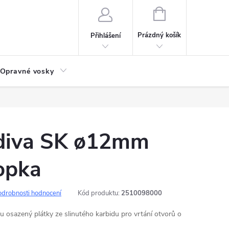
NÁKUPNÍ
KOŠÍK
Prázdný košík
Přihlášení
Opravné vosky
zdiva SK ø12mm
opka
odrobnosti hodnocení
Kód produktu:
2510098000
u osazený plátky ze slinutého karbidu pro vrtání otvorů o