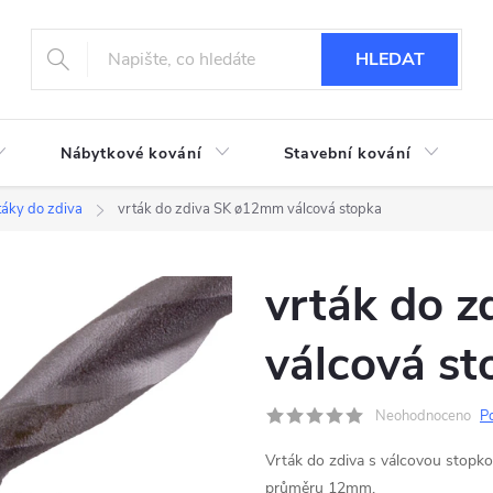
HLEDAT
Nábytkové kování
Stavební kování
táky do zdiva
vrták do zdiva SK ø12mm válcová stopka
vrták do 
válcová st
Neohodnoceno
P
Vrták do zdiva s válcovou stopko
průměru 12mm.