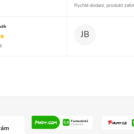
Rychlé dodani, produkt zat
adík
JB
26