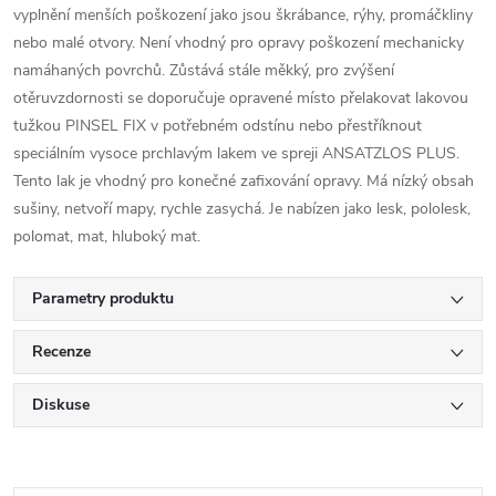
vyplnění menších poškození jako jsou škrábance, rýhy, promáčkliny
nebo malé otvory. Není vhodný pro opravy poškození mechanicky
namáhaných povrchů. Zůstává stále měkký, pro zvýšení
otěruvzdornosti se doporučuje opravené místo přelakovat lakovou
tužkou PINSEL FIX v potřebném odstínu nebo přestříknout
speciálním vysoce prchlavým lakem ve spreji ANSATZLOS PLUS.
Tento lak je vhodný pro konečné zafixování opravy. Má nízký obsah
sušiny, netvoří mapy, rychle zasychá. Je nabízen jako lesk, pololesk,
polomat, mat, hluboký mat.
Parametry produktu
Recenze
Diskuse