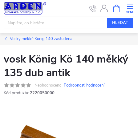
Přejít
NÁKUPNÍ
KOŠÍK
na
obsah
HLEDAT
Vosky měkké König 140 zastudena
vosk König Kö 140 měkký
135 dub antik
Neohodnoceno
Podrobnosti hodnocení
Kód produktu:
2220050000