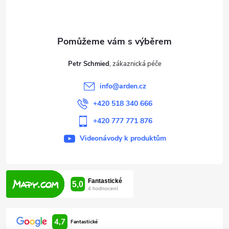
p
a
t
Petr Schmied
í
info
@
arden.cz
+420 518 340 666
+420 777 771 876
Videonávody k produktům
4,7
Fantastické