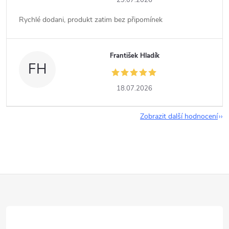
29.07.2026
Rychlé dodani, produkt zatim bez připomínek
František Hladík
FH
18.07.2026
Zobrazit další hodnocení
Z
á