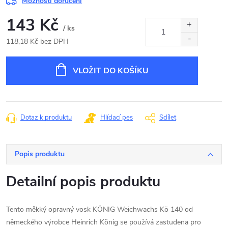
Možnosti doručení
143 Kč
/ ks
118,18 Kč bez DPH
Měrná
cena:
VLOŽIT DO KOŠÍKU
Dotaz k produktu
Hlídací pes
Sdílet
Popis produktu
Detailní popis produktu
Tento měkký opravný vosk KÖNIG Weichwachs Kö 140 od
německého výrobce Heinrich König se používá zastudena pro