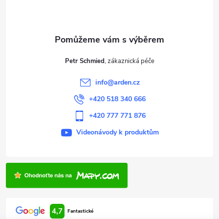
p
a
t
Petr Schmied
í
info
@
arden.cz
+420 518 340 666
+420 777 771 876
Videonávody k produktům
4,7
Fantastické