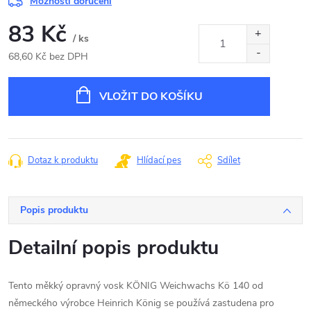
Možnosti doručení
83 Kč
/ ks
68,60 Kč bez DPH
Měrná
cena:
VLOŽIT DO KOŠÍKU
Dotaz k produktu
Hlídací pes
Sdílet
Popis produktu
Detailní popis produktu
Tento měkký opravný vosk KÖNIG Weichwachs Kö 140 od
německého výrobce Heinrich König se používá zastudena pro