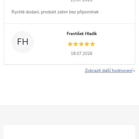
29.07.2026
Rychlé dodani, produkt zatim bez připomínek
František Hladík
FH
18.07.2026
Zobrazit další hodnocení
Z
á