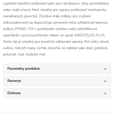
vyplnění menších poškození jako jsou škrábance, rýhy, promáčkliny
nebo malé otvory. Není vhodný pro opravy poškození mechanicky
namáhaných povrchů. Zůstává stále měkký, pro zvýšení
otěruvzdornosti se doporučuje opravené místo přelakovat lakovou
tužkou PINSEL FIX v potřebném odstínu nebo přestříknout
speciálním vysoce prchlavým lakem ve spreji ANSATZLOS PLUS.
Tento lak je vhodný pro konečné zafixování opravy. Má nízký obsah
sušiny, netvoří mapy, rychle zasychá. Je nabízen jako lesk, pololesk,
polomat, mat, hluboký mat.
Parametry produktu
Recenze
Diskuse