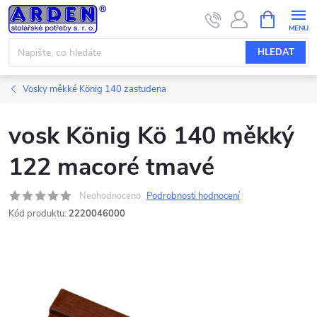
Přejít
NÁKUPNÍ
KOŠÍK
na
obsah
HLEDAT
Vosky měkké König 140 zastudena
vosk König Kö 140 měkký
122 macoré tmavé
Neohodnoceno
Podrobnosti hodnocení
Kód produktu:
2220046000