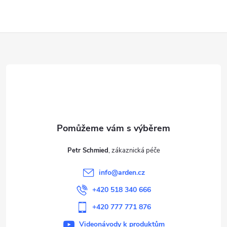
Z
á
p
a
t
Petr Schmied
í
info
@
arden.cz
+420 518 340 666
+420 777 771 876
Videonávody k produktům