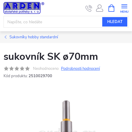
Přejít
NÁKUPNÍ
KOŠÍK
na
obsah
HLEDAT
Sukovníky hobby standardní
sukovník SK ø70mm
Neohodnoceno
Podrobnosti hodnocení
Kód produktu:
2510029700