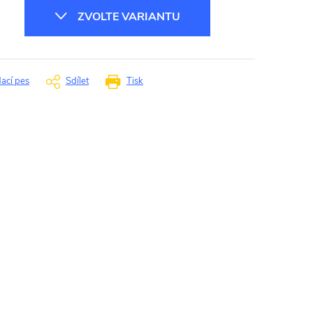
ZVOLTE VARIANTU
dací pes
Sdílet
Tisk