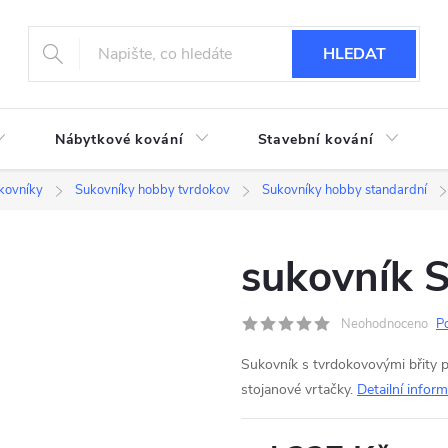
HLEDAT
Nábytkové kování
Stavební kování
kovníky
Sukovníky hobby tvrdokov
Sukovníky hobby standardní
sukovník
Neohodnoceno
P
Sukovník s tvrdokovovými břity 
stojanové vrtačky.
Detailní infor