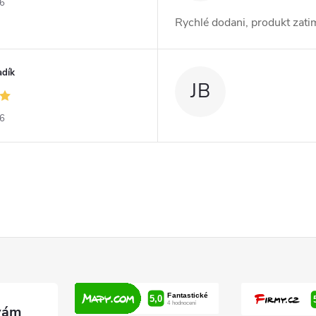
26
Rychlé dodani, produkt zat
adík
JB
26