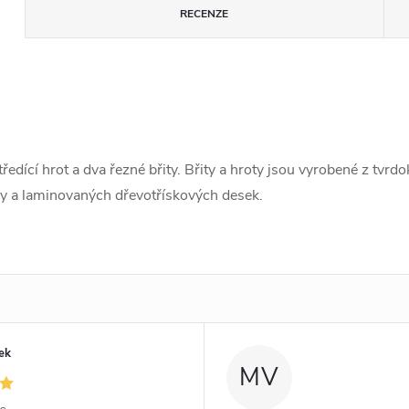
RECENZE
ředící hrot a dva řezné břity. Břity a hroty jsou vyrobené z tvr
ky a laminovaných dřevotřískových desek.
ek
MV