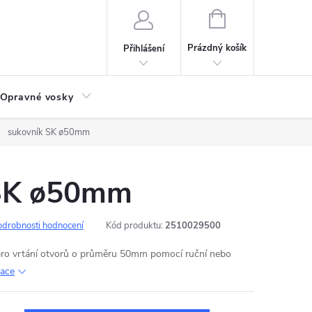
NÁKUPNÍ
KOŠÍK
Prázdný košík
Přihlášení
Opravné vosky
sukovník SK ø50mm
 SK ø50mm
odrobnosti hodnocení
Kód produktu:
2510029500
pro vrtání otvorů o průměru 50mm pomocí ruční nebo
mace