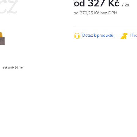
od
327 Kč
/ ks
od
270,25 Kč
bez DPH
Měrná
cena:
Dotaz k produktu
Hlí