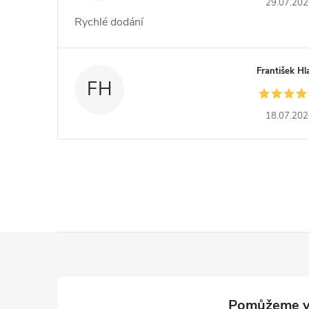
29.07.20
Rychlé dodání
František Hl
FH
18.07.20
Z
á