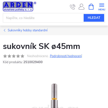
Přejít
NÁKUPNÍ
KOŠÍK
na
obsah
HLEDAT
Sukovníky hobby standardní
sukovník SK ø45mm
Neohodnoceno
Podrobnosti hodnocení
Kód produktu:
2510029400