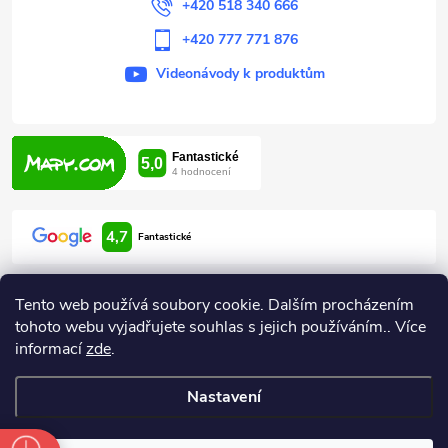
+420 518 340 666
+420 777 771 876
Videonávody k produktům
4,7
Fantastické
Tento web používá soubory cookie. Dalším procházením
tohoto webu vyjadřujete souhlas s jejich používáním.. Více
informací
zde
.
Informace pro vás
Nastavení
Copyright 2026
ARDEN HODONÍN
. Všechna práva vyhrazena.