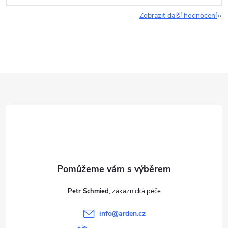
Zobrazit další hodnocení
Z
á
p
a
t
Petr Schmied
í
info
@
arden.cz