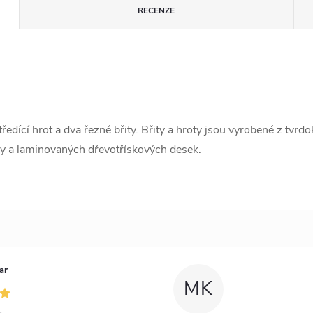
RECENZE
ředící hrot a dva řezné břity. Břity a hroty jsou vyrobené z tvr
ky a laminovaných dřevotřískových desek.
ar
MK