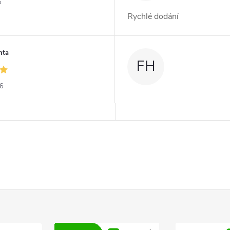
6
Rychlé dodání
nta
FH
26