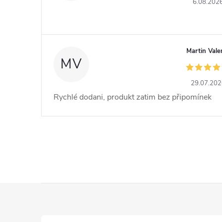
6.08.202
Martin Vale
MV
29.07.20
Rychlé dodani, produkt zatim bez připomínek
Z
á