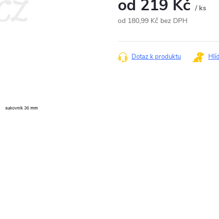
od
219 Kč
/ ks
od
180,99 Kč
bez DPH
Měrná
cena:
Dotaz k produktu
Hlí