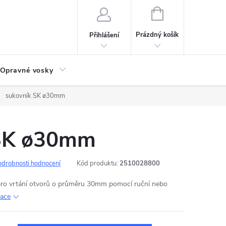
NÁKUPNÍ
KOŠÍK
Prázdný košík
Přihlášení
Opravné vosky
sukovník SK ø30mm
 SK ø30mm
odrobnosti hodnocení
Kód produktu:
2510028800
pro vrtání otvorů o průměru 30mm pomocí ruční nebo
mace