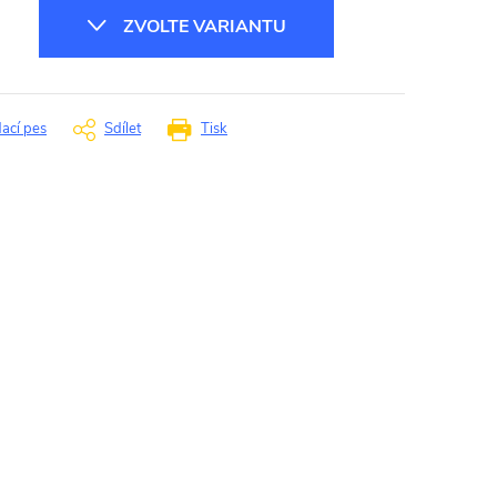
ZVOLTE VARIANTU
dací pes
Sdílet
Tisk