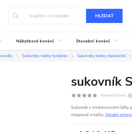
HLEDAT
Nábytkové kování
Stavební kování
kovníky
Sukovníky hobby tvrdokov
Sukovníky hobby standardní
sukovník
Neohodnoceno
P
Sukovník s tvrdokovovými břity 
stojanové vrtačky.
Detailní infor