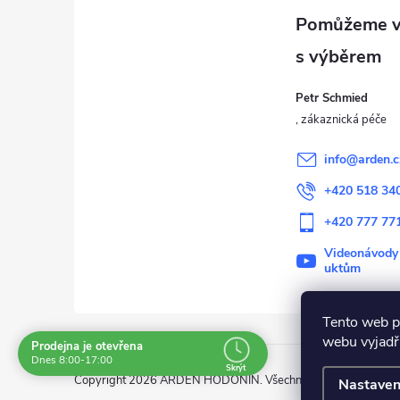
p
a
Petr Schmied
t
í
info
@
arden.c
+420 518 34
+420 777 77
Videonávody
uktům
Tento web p
webu vyjadřu
Prodejna je otevřena
Dnes 8:00-17:00
Skrýt
Copyright 2026
ARDEN HODONÍN
. Všechna práva vyhrazena
Nastaven
Navštivte nás osobně