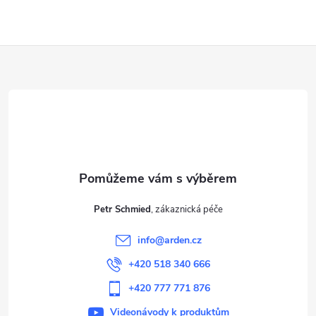
Z
á
p
a
t
Petr Schmied
í
info
@
arden.cz
+420 518 340 666
+420 777 771 876
Videonávody k produktům