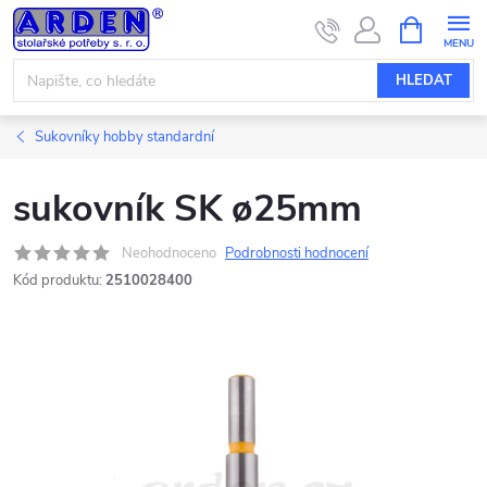
Přejít
NÁKUPNÍ
KOŠÍK
na
obsah
HLEDAT
Sukovníky hobby standardní
sukovník SK ø25mm
Neohodnoceno
Podrobnosti hodnocení
Kód produktu:
2510028400