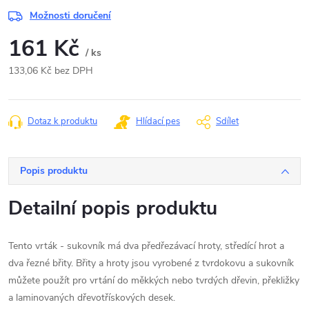
Možnosti doručení
161 Kč
/ ks
133,06 Kč bez DPH
Měrná
cena:
Dotaz k produktu
Hlídací pes
Sdílet
Popis produktu
Detailní popis produktu
Tento vrták - sukovník má dva předřezávací hroty, středící hrot a
dva řezné břity. Břity a hroty jsou vyrobené z tvrdokovu a sukovník
můžete použít pro vrtání do měkkých nebo tvrdých dřevin, překližky
a laminovaných dřevotřískových desek.