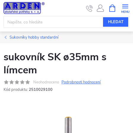
Přejít
NÁKUPNÍ
KOŠÍK
na
obsah
HLEDAT
Sukovníky hobby standardní
sukovník SK ø35mm s
límcem
Neohodnoceno
Podrobnosti hodnocení
Kód produktu:
2510029100