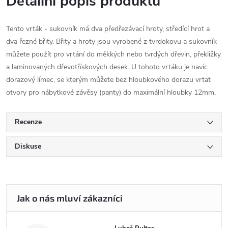
Detailní popis produktu
Tento vrták - sukovník má dva předřezávací hroty, středící hrot a
dva řezné břity. Břity a hroty jsou vyrobené z tvrdokovu a sukovník
můžete použít pro vrtání do měkkých nebo tvrdých dřevin, překližky
a laminovaných dřevotřískových desek. U tohoto vrtáku je navíc
dorazový límec, se kterým můžete bez hloubkového dorazu vrtat
otvory pro nábytkové závěsy (panty) do maximální hloubky 12mm.
Recenze
Diskuse