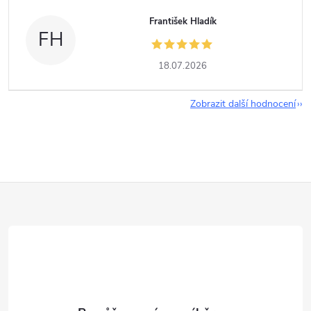
František Hladík
FH
18.07.2026
Zobrazit další hodnocení
Z
á
p
a