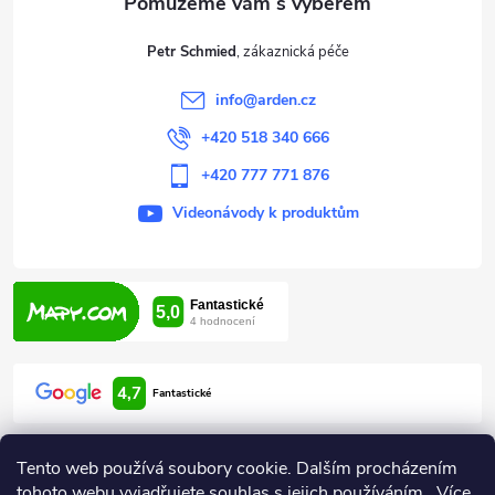
t
Petr Schmied
í
info
@
arden.cz
+420 518 340 666
+420 777 771 876
Videonávody k produktům
4,7
Fantastické
Tento web používá soubory cookie. Dalším procházením
tohoto webu vyjadřujete souhlas s jejich používáním.. Více