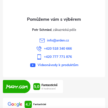
p
a
t
Petr Schmied
í
info
@
arden.cz
+420 518 340 666
+420 777 771 876
Videonávody k produktům
4,7
Fantastické