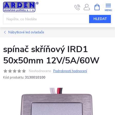
Přejít
NÁKUPNÍ
KOŠÍK
na
obsah
HLEDAT
Nábytkové led ovladače
spínač skříňový IRD1
50x50mm 12V/5A/60W
Neohodnoceno
Podrobnosti hodnocení
Kód produktu:
3130010100