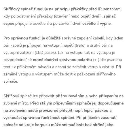
Skříňový spínač funguje na principu překážky
před IR senzorem,
kdy po odstranění překážky (otevření nebo odjetí dveří),
spínač
sepne
připojené osvětlení a po zavření dveří
osvětlení vypne
.
Pro správnou funkci je důležité
správné zapojení kabelů, kdy jeden
pár kabelů je připojen na vstupní napětí (trafo) a druhý pár na
výstupní zatížení (LED pásek). Jak na vstupu, tak na výstupu je
bezpodmínečně
nutné dodržet správnou polaritu
(+-) dle psaného
textu v přiloženém návodu a nesmí se zaměnit vstup a výstup. Při
záměně vstupu s výstupem může dojít k poškození skříňového
spínače.
Skříňový spínač lze připevnit
přišroubováním
a nebo
přilepením
na
zvolené místo.
Před stálým připevněním spínače jej doporučujeme
na zvoleném místě provizorně přilepit např. lepící páskou a
vyzkoušet správnou funkčnost spínání. Při přílišném zasunutí
spínače od kraje korpusu může snímač brát bok skříně jako