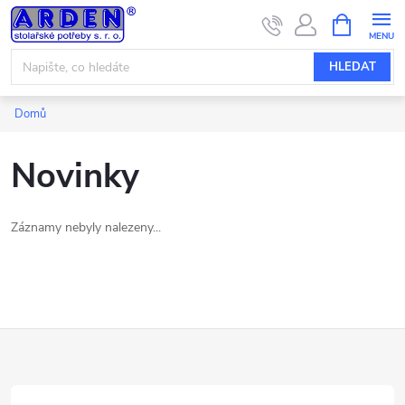
Přejít
NÁKUPNÍ
KOŠÍK
na
obsah
HLEDAT
Domů
Novinky
Záznamy nebyly nalezeny...
Z
á