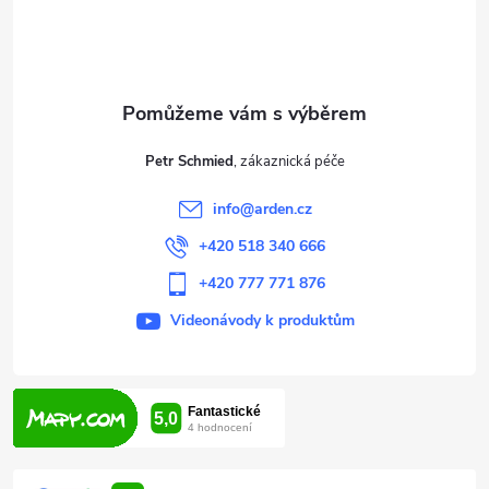
p
a
t
Petr Schmied
í
info
@
arden.cz
+420 518 340 666
+420 777 771 876
Videonávody k produktům