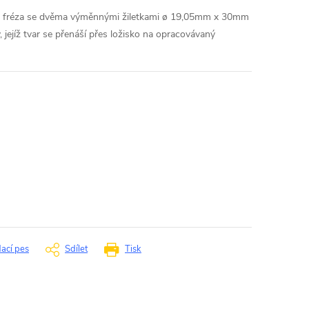
á fréza se dvěma výměnnými žiletkami ø 19,05mm x 30mm
, jejíž tvar se přenáší přes ložisko na opracovávaný
dací pes
Sdílet
Tisk