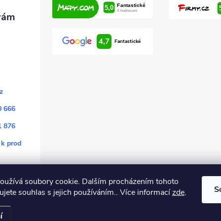
4,7
Fantastické
z
0 666
1 876
 k prod
oužívá soubory cookie. Dalším procházením tohoto
S
jete souhlas s jejich používáním.. Více informací
zde
.
.
í