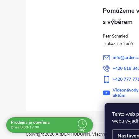
á
p
a
Petr Schmied
t
í
info
@
arden.c
+420 518 34
+420 777 77
Videonávody
uktům
Tento web p
webu vyjadřu
Prodejna je otevřena
Dnes 8:00-17:00
Skrýt
Copyright 2026
ARDEN HODONÍN
. Všechna práva vyhrazena
Nastaven
Navštivte nás osobně