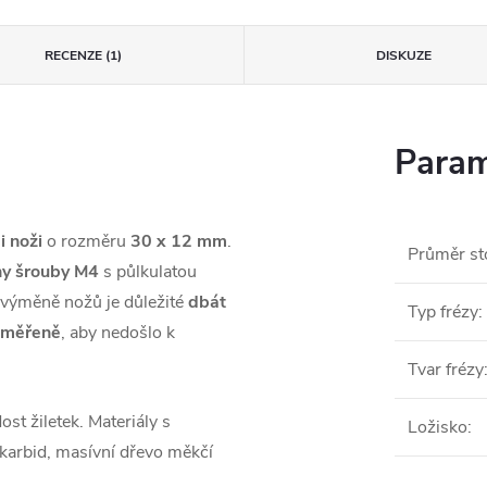
RECENZE (1)
DISKUZE
Param
 noži
o rozměru
30 x 12 mm
.
Průměr st
ny šrouby M4
s půlkulatou
 výměně nožů je důležité
dbát
Typ frézy
:
řiměřeně
, aby nedošlo k
Tvar frézy
st žiletek. Materiály s
Ložisko
:
 karbid, masívní dřevo měkčí