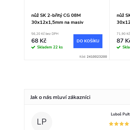
nůž SK 2-břitý CG 08M
nůž S
30x12x1,5mm na masiv
30x12
56,20 Kč bez DPH
71,90 K
68 Kč
87 K
DO KOŠÍKU
Skladem
22 ks
Skl
Kód:
2410023200
Luboš Pult
LP