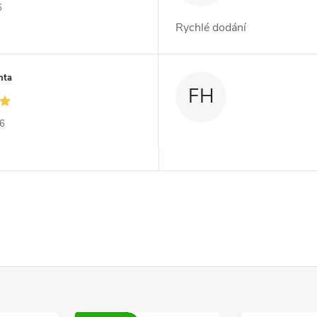
6
Rychlé dodání
nta
FH
26