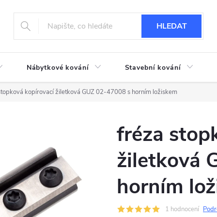
HLEDAT
Nábytkové kování
Stavební kování
stopková kopírovací žiletková GUZ 02-47008 s horním ložiskem
fréza stop
žiletková
horním lo
1 hodnocení
Podr