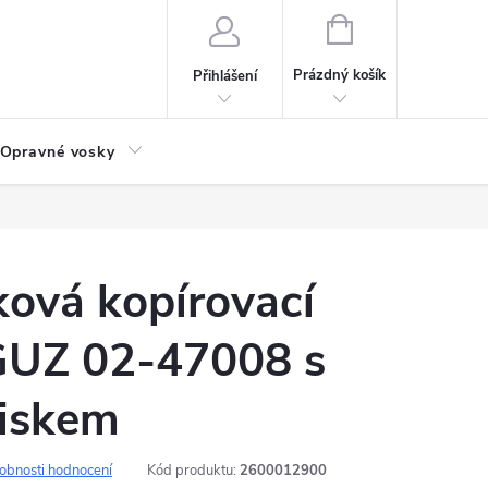
NÁKUPNÍ
KOŠÍK
Prázdný košík
Přihlášení
Opravné vosky
ková kopírovací
 GUZ 02-47008 s
žiskem
obnosti hodnocení
Kód produktu:
2600012900