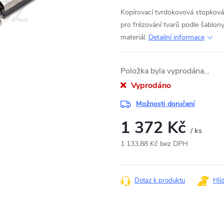
Kopírovací tvrdokovová stopkov
pro frézování tvarů podle šablony
materiál.
Detailní informace
Položka byla vyprodána…
Vyprodáno
Možnosti doručení
1 372 Kč
/ ks
1 133,88 Kč bez DPH
Měrná
cena:
Dotaz k produktu
Hlí