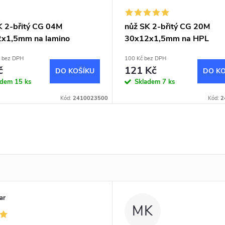
K 2-břitý CG 04M
nůž SK 2-břitý CG 20M
x1,5mm na lamino
30x12x1,5mm na HPL
č bez DPH
100 Kč bez DPH
č
121 Kč
DO KOŠÍKU
DO KO
adem
15 ks
Skladem
7 ks
Kód:
2410023500
Kód:
2
ar
MK