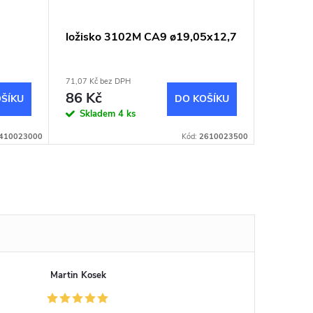
ložisko 3102M CA9 ø19,05x12,7
71,07 Kč bez DPH
86 Kč
ŠÍKU
DO KOŠÍKU
Skladem
4 ks
410023000
Kód:
2610023500
Martin Kosek