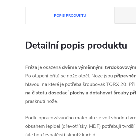
POPIS PRODUKTU
Detailní popis produktu
Fréza je osazená
dvěma výměnnými tvrdokovovými
Po otupení břitů se nože otočí. Nože jsou
připevně
hlavou, na které je potřeba šroubovák TORX 20. Při
na čistotu dosedací plochy
a dotahovat šrouby p
prasknutí nože.
Podle opracovávaného materiálu se volí vhodná tvrdo
obsahem lepidel (dřevotřísky, MDF) potřebují tvrdší
(ale houževnatější) slinutý karbid.