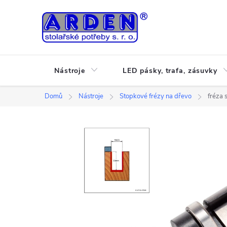
Přejít
na
obsah
Nástroje
LED pásky, trafa, zásuvky
Domů
Nástroje
Stopkové frézy na dřevo
fréza 