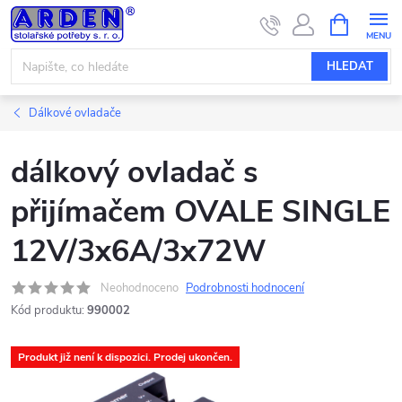
Přejít
NÁKUPNÍ
KOŠÍK
na
obsah
HLEDAT
Dálkové ovladače
dálkový ovladač s
přijímačem OVALE SINGLE
12V/3x6A/3x72W
Neohodnoceno
Podrobnosti hodnocení
Kód produktu:
990002
Produkt již není k dispozici. Prodej ukončen.