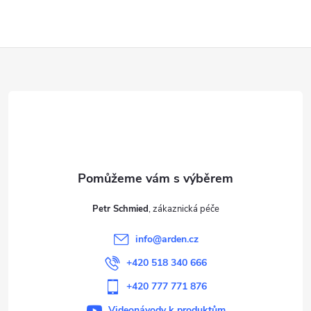
Z
á
p
a
t
Petr Schmied
í
info
@
arden.cz
+420 518 340 666
+420 777 771 876
Videonávody k produktům