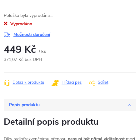
Položka byla vyprodána…
Vyprodáno
Možnosti doručení
449 Kč
/ ks
371,07 Kč bez DPH
Měrná
cena:
Dotaz k produktu
Hlídací pes
Sdílet
Popis produktu
Detailní popis produktu
Díky radiofrekvenčnímu přenosu
nemusí být přímá viditelnost
mezi