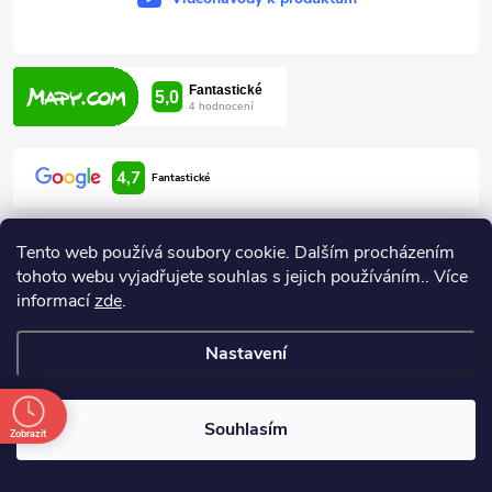
4,7
Fantastické
Tento web používá soubory cookie. Dalším procházením
tohoto webu vyjadřujete souhlas s jejich používáním.. Více
informací
zde
.
Informace pro vás
Nastavení
Copyright 2026
ARDEN HODONÍN
. Všechna práva vyhrazena.
Souhlasím
Zobrazit
Vytvořil Shoptet